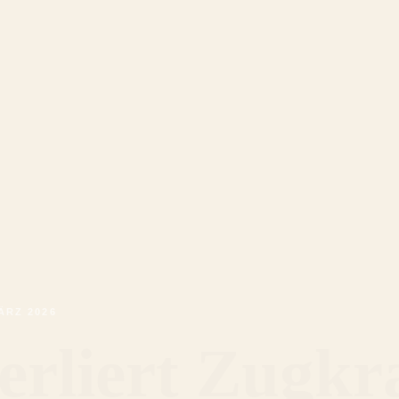
ÄRZ 2026
rliert Zugkra