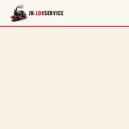
JK-
LOK
SERVICE