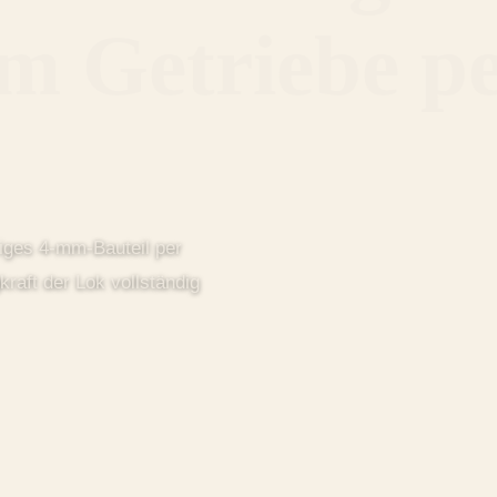
m Getriebe p
ziges 4-mm-Bauteil per
raft der Lok vollständig