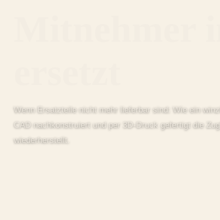
Mitnehmer i
ersetzt
Wenn Ersatzteile nicht mehr lieferbar sind: Wie ein win
CAD nachkonstruiert und per 3D-Druck gefertigt die Zugk
wiederherstellt.